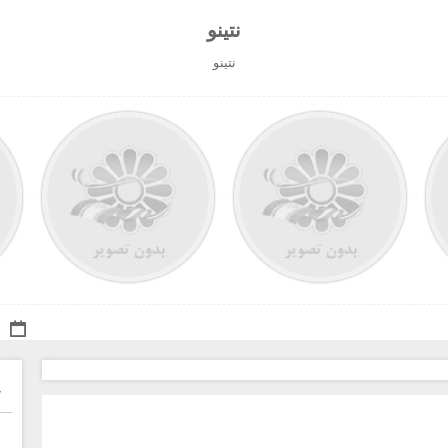
نتينو
نتينو
خ