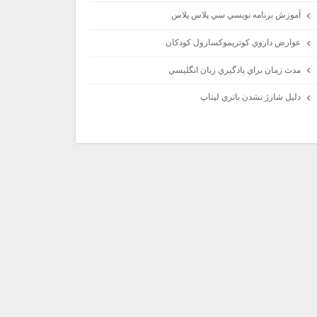
آموزش برنامه نويسي سي پلاس پلاس
عوارض داروي كوتريموكسازول كودكان
مدت زمان براي يادگيري زبان انگليسي
دليل شارژ نشدن باتري لپتاپ