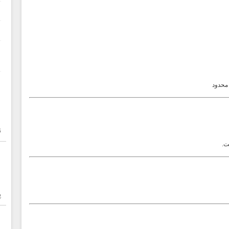
 محدود
ن
پ