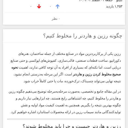
نتینو
جمعه ۰۱ اسفند ۰۴ ۱۰:۰۶
۱,۴۵۳ بازديد
۰
۰
۰ نظر
چگونه رزین و هاردنر را مخلوط کنیم؟
رزین یکی از پرکاربردترین مواد در صنایع مختلف از جمله ساختمان، هنرهای
دکوراتیو، ساخت قطعات صنعتی، قالب‌سازی، کفپوش‌های اپوکسی و حتی صنایع
دریایی است. اما نکته‌ای که بسیاری از افراد به آن توجه کافی ندارند، اهمیت
نحوه
صحیح مخلوط کردن رزین و هاردنر
است. اگر این مرحله به‌درستی انجام نشود،
نتیجه نهایی می‌تواند چسبناک، ترک‌خورده، مات یا حتی کاملاً خراب شود.
در این مقاله جامع و تخصصی، به‌صورت مرحله‌به‌مرحله توضیح می‌دهیم چگونه رزین
و هاردنر را مخلوط کنیم، چه اشتباهاتی رایج هستند، چه ابزارهایی نیاز داریم و
چگونه بهترین نتیجه را بگیریم. همچنین به اهمیت کیفیت مواد اولیه و نقش
تولیدکنندگانی مانند
سیماب رزین
در ارائه محصولات استاندارد اشاره خواهیم کرد.
رزین و هاردنر چیست و چرا باید مخلوط شوند؟