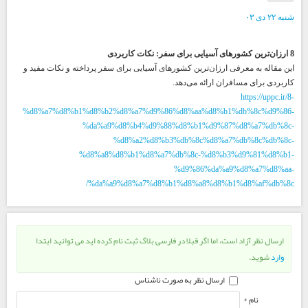
شنبه ۲۲ دی ۰۳
8
ارزان‌ترین کشورهای آسیایی برای سفر: نکات کاربردی
این مقاله به معرفی ارزان‌ترین کشورهای آسیایی برای سفر پرداخته و نکات مفید و
کاربردی برای مسافران ارائه می‌دهد.
https://uppc.ir/8-
%d8%a7%d8%b1%d8%b2%d8%a7%d9%86%d8%aa%d8%b1%db%8c%d9%86-
%da%a9%d8%b4%d9%88%d8%b1%d9%87%d8%a7%db%8c-
%d8%a2%d8%b3%db%8c%d8%a7%db%8c%db%8c-
%d8%a8%d8%b1%d8%a7%db%8c-%d8%b3%d9%81%d8%b1-
%d9%86%da%a9%d8%a7%d8%aa-
%da%a9%d8%a7%d8%b1%d8%a8%d8%b1%d8%af%db%8c/
ارسال نظر آزاد است، اما اگر قبلا در فارسی بلاگ ثبت نام کرده اید می توانید ابتدا
وارد
شوید.
ارسال نظر به صورت ناشناس
نام *