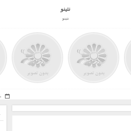
نتينو
نتينو
یکشن
خ