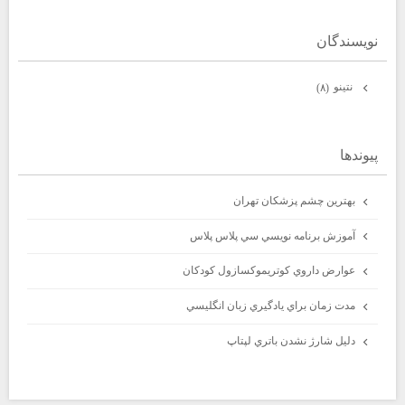
نويسندگان
نتينو
(۸)
پيوندها
بهترين چشم پزشكان تهران
آموزش برنامه نويسي سي پلاس پلاس
عوارض داروي كوتريموكسازول كودكان
مدت زمان براي يادگيري زبان انگليسي
دليل شارژ نشدن باتري لپتاپ