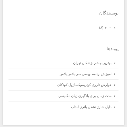
نويسندگان
نتينو
(۸)
پيوندها
بهترين چشم پزشكان تهران
آموزش برنامه نويسي سي پلاس پلاس
عوارض داروي كوتريموكسازول كودكان
مدت زمان براي يادگيري زبان انگليسي
دليل شارژ نشدن باتري لپتاپ