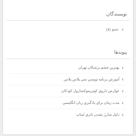
نويسندگان
نتينو
(۸)
پيوندها
بهترين چشم پزشكان تهران
آموزش برنامه نويسي سي پلاس پلاس
عوارض داروي كوتريموكسازول كودكان
مدت زمان براي يادگيري زبان انگليسي
دليل شارژ نشدن باتري لپتاپ